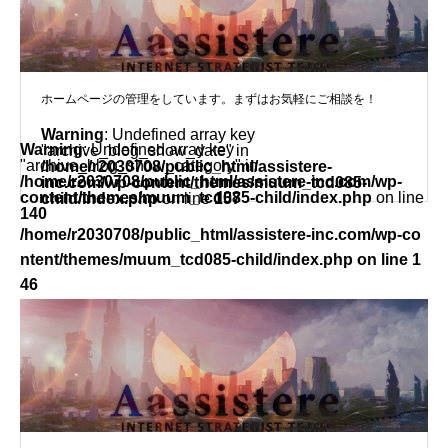
ホームページの管理をしています。まずはお気軽にご相談を！
Warning
: Undefined array key
Warning
: Undefined array key
"archive_blog_show_date" in
"archive_blog_show_category" in
/home/r2030708/public_html/assistere-
/home/r2030708/public_html/assistere-inc.com/wp-
inc.com/wp-content/themes/muum_tcd085-
content/themes/muum_tcd085-child/index.php
on line
child/index.php
on line
157
140
/home/r2030708/public_html/assistere-inc.com/wp-co
ntent/themes/muum_tcd085-child/index.php on line
1
46
">
コーディング代行を受け付けています