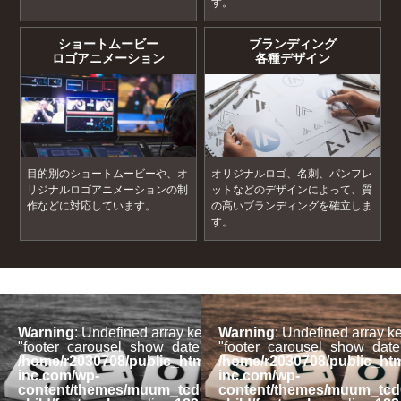
す。
ショートムービー
ブランディング
ロゴアニメーション
各種デザイン
目的別のショートムービーや、オ
オリジナルロゴ、名刺、パンフレ
リジナルロゴアニメーションの制
ットなどのデザインによって、質
作などに対応しています。
の高いブランディングを確立しま
す。
ey
Warning
: Undefined array key
Warning
: Undefined array k
 in
"footer_carousel_show_date" in
"footer_carousel_show_date"
l/assistere-
/home/r2030708/public_html/assistere-
/home/r2030708/public_htm
inc.com/wp-
inc.com/wp-
085-
content/themes/muum_tcd085-
content/themes/muum_tcd