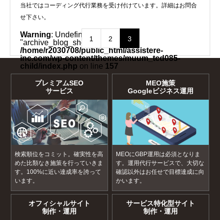
当社ではコーディング代行業務を受け付けています。詳細はお問合
せ下さい。
Warning
: Undefined array key
1
2
3
"archive_blog_show_date" in
/home/r2030708/public_html/assistere-
inc.com/wp-content/themes/muum_tcd085-
child/index.php
on line
157
プレミアムSEO
MEO施策
サービス
Googleビジネス運用
検索順位をコミット。確実性を高
MEOにGBP運用は必須となりま
めた比類なき施策を行っていきま
す。運用代行サービスで、大切な
す。100%に近い達成率を誇って
確認以外はお任せで目標達成に向
います。
かいます。
オフィシャルサイト
サービス特化型サイト
制作・運用
制作・運用