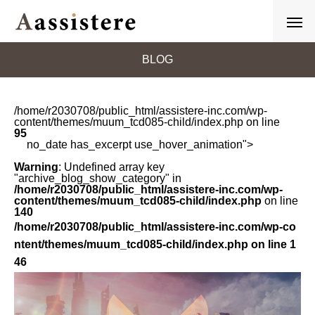
BLOG
/home/r2030708/public_html/assistere-inc.com/wp-
content/themes/muum_tcd085-child/index.php on line
95
no_date has_excerpt use_hover_animation">
Warning
: Undefined array key
"archive_blog_show_category" in
/home/r2030708/public_html/assistere-inc.com/wp-
content/themes/muum_tcd085-child/index.php
on line
140
/home/r2030708/public_html/assistere-inc.com/wp-co
ntent/themes/muum_tcd085-child/index.php on line
1
46
">
ホームページの管理をしています