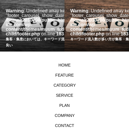
ey
Warning
: Undefined array key
Warning
: Undefined array k
 in
"footer_carousel_show_date" in
"footer_carousel_show_date"
l/assistere-
/home/r2030708/public_html/assistere-
/home/r2030708/public_htm
inc.com/wp-
inc.com/wp-
085-
content/themes/muum_tcd085-
content/themes/muum_tcd
child/footer.php
on line
183
child/footer.php
on line
183
入数が多い方が
キーワード流入数が多い方が集客・集患効果が高い
「セッション数」と「キーワード流入
HOME
FEATURE
CATEGORY
SERVICE
PLAN
COMPANY
CONTACT