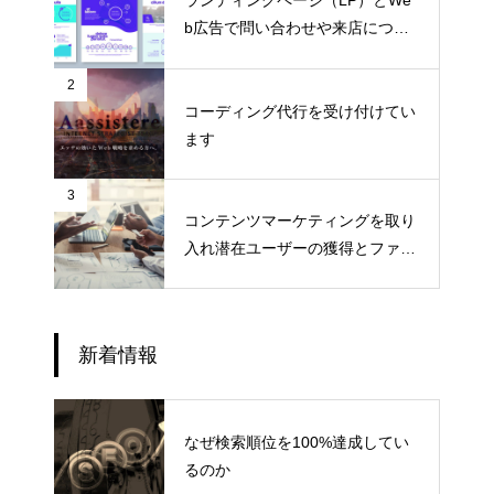
ランディングページ（LP）とWe
b広告で問い合わせや来店につな
げる
2
コーディング代行を受け付けてい
ます
3
コンテンツマーケティングを取り
入れ潜在ユーザーの獲得とファン
化
新着情報
なぜ検索順位を100%達成してい
るのか