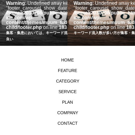
ey
Warning
: Undefined array key
Warning
: Undefined array k
 in
"footer_carousel_show_date" in
"footer_carousel_show_date"
l/assistere-
/home/r2030708/public_html/assistere-
/home/r2030708/public_htm
inc.com/wp-
inc.com/wp-
085-
content/themes/muum_tcd085-
content/themes/muum_tcd
child/footer.php
on line
183
child/footer.php
on line
183
か
集客・集患においては、キーワード流入数が多い方が
キーワード流入数が多い方が集客・集
良い
HOME
FEATURE
CATEGORY
SERVICE
PLAN
COMPANY
CONTACT