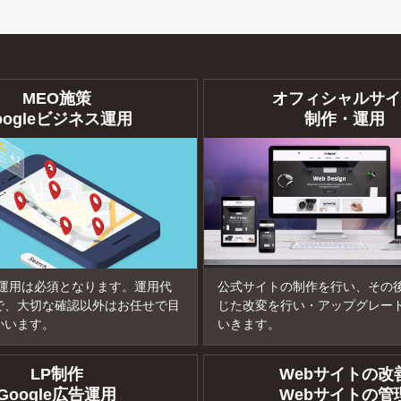
MEO施策
オフィシャルサイ
oogleビジネス運用
制作・運用
P運用は必須となります。運用代
公式サイトの制作を行い、その
で、大切な確認以外はお任せで目
じた改変を行い・アップグレー
かいます。
いきます。
LP制作
Webサイトの改
Google広告運用
Webサイトの管