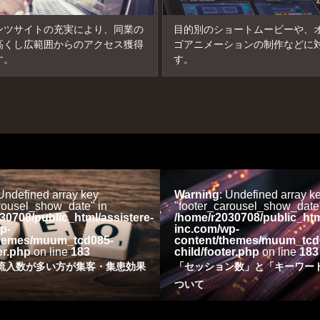
ンツサイトの充実により、同業の
目的別のショートムービーや、
高くし広範囲からのアクセス獲得
ゴアニメーションの制作などに
す。
す。
 Undefined array key
Warning
: Undefined array k
rousel_show_date" in
"footer_carousel_show_date"
30708/public_html/assistere-
/home/r2030708/public_htm
p-
inc.com/wp-
themes/muum_tcd085-
content/themes/muum_tcd
er.php
on line
183
child/footer.php
on line
183
流入数が多い方が集客・集患効果
「セッション数」と「キーワー
ついて