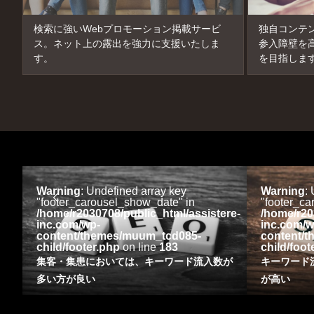
検索に強いWebプロモーション掲載サービ
独自コンテ
ス。ネット上の露出を強力に支援いたしま
参入障壁を
す。
を目指しま
Warning
: Undefined array key
Warning
:
"footer_carousel_show_date" in
"footer_ca
re-
/home/r2030708/public_html/assistere-
/home/r20
inc.com/wp-
inc.com/w
content/themes/muum_tcd085-
content/
child/footer.php
on line
183
child/foot
集客・集患においては、キーワード流入数が
キーワード
多い方が良い
が高い