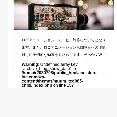
を抑える「採用サイト」につい
ロゴアニメーションと動画でWebサイトの威力
て
を圧倒的にパワーアップ
なぜ検索順位を100%達成してい
るのか
コンテンツマーケティングを取
ロゴアニメーション・ムービー制作についてとなり
「セッション数」と「キーワード
り入れ潜在ユーザーの獲得とフ
ます。また、ロゴアニメーションも閲覧者への印象
流入数」について
ァン化
付けに圧倒的な効果をもたらします。せっかくWeb
サイトを露出し、閲覧者を獲得したのであれば、静
Warning
: Undefined array key
"archive_blog_show_date" in
止画の50
/home/r2030708/public_html/assistere-
inc.com/wp-
content/themes/muum_tcd085-
child/index.php
on line
157