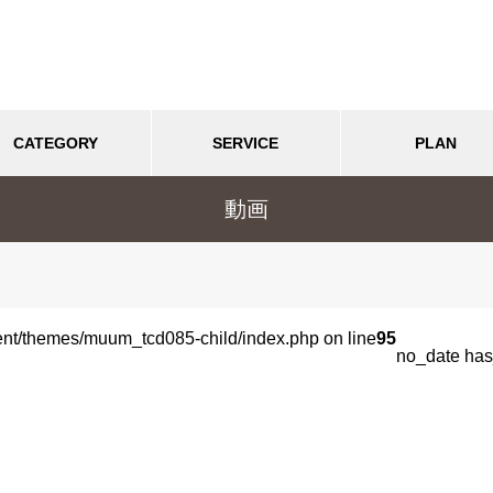
CATEGORY
SERVICE
PLAN
動画
最近の記事
画
SEO
Google
SNS
デザイン
採用
お知らせ
SEO
ネット関連・技術関連
キーワード流入数が多い方が集
ent/themes/muum_tcd085-child/index.php on line
95
023.05.02
2023.05.02
客・集患効果が高い
no_date has
ワード流入数が多い方が集
「セッション数」と「キーワ
集患効果が高い
流入数」について
特化サイト（専門特化型サイ
おすすめページ