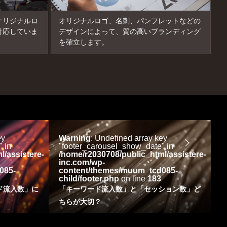
オリジナルロ
オリジナルロゴ、名刺、パンフレットなどの
対応していま
デザインによって、質の高いブランディング
を確立します。
ey
Warning
: Undefined array key
W
 in
"footer_carousel_show_date" in
"
l/assistere-
/home/r2030708/public_html/assistere-
/
inc.com/wp-
i
085-
content/themes/muum_tcd085-
c
child/footer.php
on line
183
c
ド流入数」に
「キーワード流入数」と「セッション数」ど
ちらが大切？