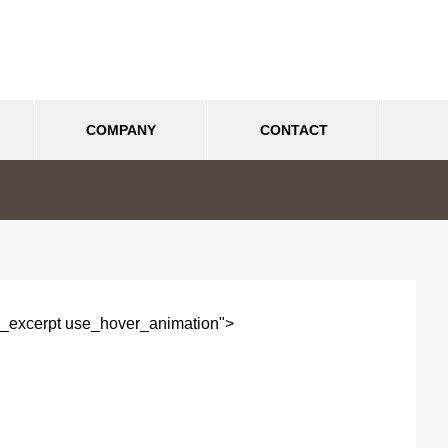
COMPANY
CONTACT
カテゴリー無し
ネット関連・技術関連
SE
特化サイト（専門特化型サイ
2023.05.02
2023
ト）を活用するべき5つの理由
_excerpt use_hover_animation">
ード
「キーワード流入数」と「セッシ
集客・集
ョン数」どちらが大切？
最適化）
ランディングページ（LP）とW