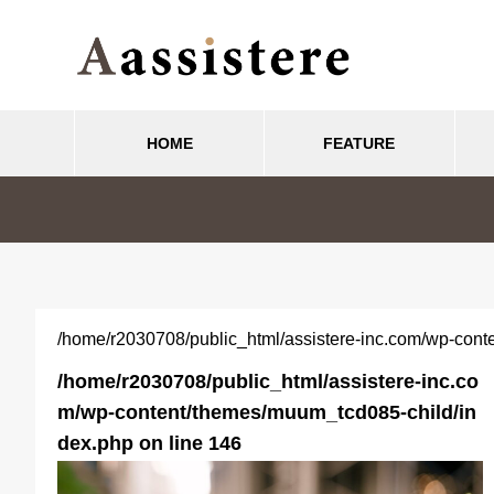
HOME
FEATURE
Webサイト
動
SEO
集客・集患においては、キーワ
/home/r2030708/public_html/assistere-inc.com/wp-cont
2023.05.02
2
ード流入数が多い方が良い
成している
集客・集患においては、キーワー
キー
/home/r2030708/public_html/assistere-inc.co
ド流入数が多い方が良い
客・
m/wp-content/themes/muum_tcd085-child/in
dex.php on line
146
募集人数を増やして採用コスト
">