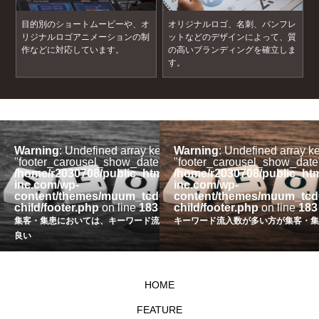
目的別のショートムービーや、オ
オリジナルロゴ、名刺、パンフレ
リジナルロゴアニメーションの制
ットなどのデザインによって、質
作などに対応しています。
の高いブランディングを確立しま
す。
ey
Warning
: Undefined array key
Warning
: Undefined array k
 in
"footer_carousel_show_date" in
"footer_carousel_show_date"
l/assistere-
/home/r2030708/public_html/assistere-
/home/r2030708/public_htm
inc.com/wp-
inc.com/wp-
085-
content/themes/muum_tcd085-
content/themes/muum_tcd
child/footer.php
on line
183
child/footer.php
on line
183
か
集客・集患においては、キーワード流入数が多い方が
キーワード流入数が多い方が集客・集
良い
HOME
FEATURE