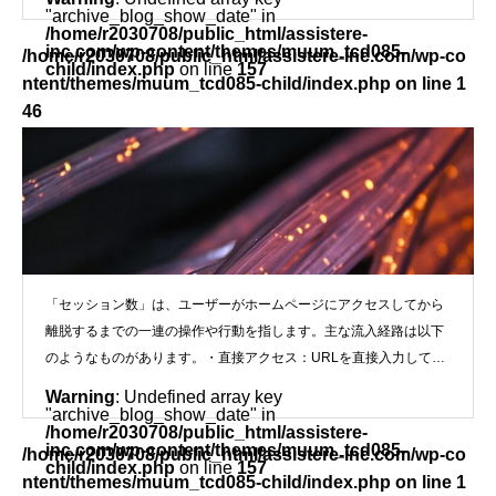
"archive_blog_show_date" in
/home/r2030708/public_html/assistere-
inc.com/wp-content/themes/muum_tcd085-
/home/r2030708/public_html/assistere-inc.com/wp-co
child/index.php
on line
157
ntent/themes/muum_tcd085-child/index.php on line
1
46
">
「セッション数」と「キーワード流入数」について
「セッション数」は、ユーザーがホームページにアクセスしてから
離脱するまでの一連の操作や行動を指します。主な流入経路は以下
のようなものがあります。・直接アクセス：URLを直接入力してア
クセスする
Warning
: Undefined array key
"archive_blog_show_date" in
/home/r2030708/public_html/assistere-
inc.com/wp-content/themes/muum_tcd085-
/home/r2030708/public_html/assistere-inc.com/wp-co
child/index.php
on line
157
ntent/themes/muum_tcd085-child/index.php on line
1