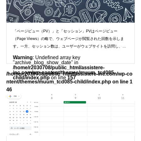
「ページビュー（PV）」と「セッション」PVはページビュー
（Page Views）の略で、ウェブページが閲覧された回数を示しま
す。一方、セッション数は、ユーザーがウェブサイトを訪問し、ブ
ラ
Warning
: Undefined array key
"archive_blog_show_date" in
/home/r2030708/public_html/assistere-
inc.com/wp-content/themes/muum_tcd085-
/home/r2030708/public_html/assistere-inc.com/wp-co
child/index.php
on line
157
ntent/themes/muum_tcd085-child/index.php on line
1
46
">
Googleカレンダー色分け