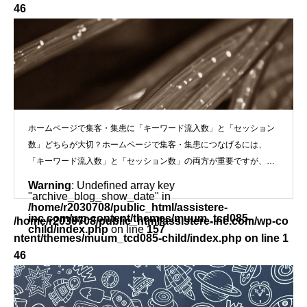
46
">
「キーワード流入数」と「セッション数」どちらが大
切？
ホームページで集客・集患に「キーワード流入数」と「セッション
数」どちらが大切？ホームページで集客・集患につなげるには、
「キーワード流入数」と「セッション数」の両方が重要ですが、ど
ちらが優先され
Warning
: Undefined array key
"archive_blog_show_date" in
/home/r2030708/public_html/assistere-
inc.com/wp-content/themes/muum_tcd085-
/home/r2030708/public_html/assistere-inc.com/wp-co
child/index.php
on line
157
ntent/themes/muum_tcd085-child/index.php on line
1
46
">
【Webサイト】いまさら聞けないホームページ界隈のこ
と【SEO】