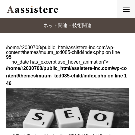
ネット関連・技術関連
/home/r2030708/public_html/assistere-inc.com/wp-
content/themes/muum_tcd085-child/index.php on line
95
no_date has_excerpt use_hover_animation">
/home/r2030708/public_html/assistere-inc.com/wp-co
ntent/themes/muum_tcd085-child/index.php on line
1
46
">
集客・集患においては、キーワード流入数が多い方が良
い