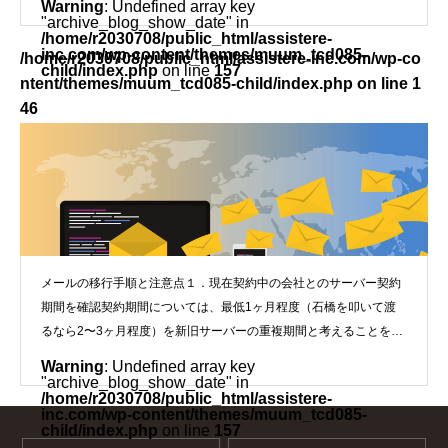
Warning
: Undefined array key
"archive_blog_show_date" in
/home/r2030708/public_html/assistere-
inc.com/wp-content/themes/muum_tcd085-
/home/r2030708/public_html/assistere-inc.com/wp-co
child/index.php
on line
157
ntent/themes/muum_tcd085-child/index.php on line
1
46
">
メールの移行手順
メールの移行手順と注意点１．現在契約中の会社とのサーバー契約
期間を確認契約期間については、最低1ヶ月程度（石橋を叩いて渡
るなら2〜3ヶ月程度）を新旧サーバーの重複期間と考えることをお
すすめしま
Warning
: Undefined array key
"archive_blog_show_date" in
/home/r2030708/public_html/assistere-
inc.com/wp-content/themes/muum_tcd085-
child/index.php
on line
157