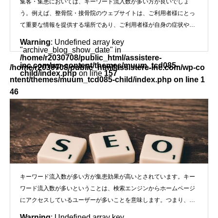
集客・集患においては、キーワード流入数が多い方が良いでしょ
う。例えば、整骨院・接骨院のウェブサイトは、ご利用者様にとっ
て重要な情報を提供する場所であり、ご利用者様が自身の症状や健
康上の問題を解
Warning
: Undefined array key
"archive_blog_show_date" in
/home/r2030708/public_html/assistere-
inc.com/wp-content/themes/muum_tcd085-
/home/r2030708/public_html/assistere-inc.com/wp-co
child/index.php
on line
157
ntent/themes/muum_tcd085-child/index.php on line
1
46
">
キーワード流入数が多い方が集客・集患効果が高い
キーワード流入数が多い方が集患効果が高いとされています。キー
ワード流入数が多いということは、検索エンジンからホームページ
にアクセスしているユーザーが多いことを意味します。つまり、ホ
ームペー
Warning
: Undefined array key