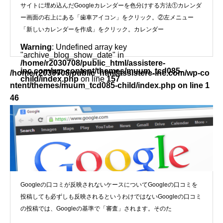
サイトに埋め込んだGoogleカレンダーを色分けする方法①カレンダ
ー画面の右上にある「歯車アイコン」をクリック。②左メニュー
「新しいカレンダーを作成」をクリック。カレンダー
Warning
: Undefined array key
"archive_blog_show_date" in
/home/r2030708/public_html/assistere-
inc.com/wp-content/themes/muum_tcd085-
/home/r2030708/public_html/assistere-inc.com/wp-co
child/index.php
on line
157
ntent/themes/muum_tcd085-child/index.php on line
1
46
">
Googleの口コミが反映されないケースについて
Googleの口コミが反映されないケースについてGoogleの口コミを
投稿しても必ずしも反映されるというわけではないGoogleの口コミ
の投稿では、Googleの基準で「審査」されます。そのた