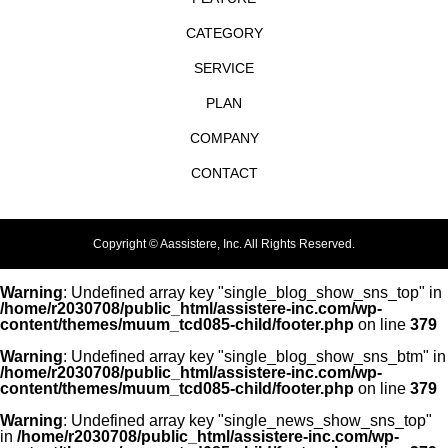
CATEGORY
SERVICE
PLAN
COMPANY
CONTACT
Copyright © Aassistere, Inc. All Rights Reserved.
Warning
: Undefined array key "single_blog_show_sns_top" in
/home/r2030708/public_html/assistere-inc.com/wp-
content/themes/muum_tcd085-child/footer.php
on line
379
Warning
: Undefined array key "single_blog_show_sns_btm" in
/home/r2030708/public_html/assistere-inc.com/wp-
content/themes/muum_tcd085-child/footer.php
on line
379
Warning
: Undefined array key "single_news_show_sns_top"
in
/home/r2030708/public_html/assistere-inc.com/wp-