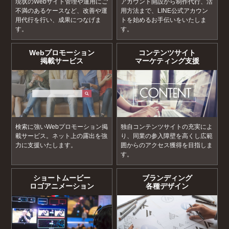
現状のWebサイト管理や運用にご
アカウント開設から制作代行、活
不満のあるケースなど、改善や運
用方法まで、LINE公式アカウン
用代行を行い、成果につなげま
トを始めるお手伝いをいたしま
す。
す。
Webプロモーション
コンテンツサイト
掲載サービス
マーケティング支援
検索に強いWebプロモーション掲
独自コンテンツサイトの充実によ
載サービス。ネット上の露出を強
り、同業の参入障壁を高くし広範
力に支援いたします。
囲からのアクセス獲得を目指しま
す。
ショートムービー
ブランディング
ロゴアニメーション
各種デザイン