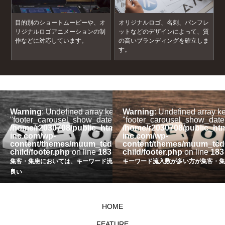
目的別のショートムービーや、オ
オリジナルロゴ、名刺、パンフレ
リジナルロゴアニメーションの制
ットなどのデザインによって、質
作などに対応しています。
の高いブランディングを確立しま
す。
ey
Warning
: Undefined array key
Warning
: Undefined array k
" in
"footer_carousel_show_date" in
"footer_carousel_show_date
l/assistere-
/home/r2030708/public_html/assistere-
/home/r2030708/public_htm
inc.com/wp-
inc.com/wp-
085-
content/themes/muum_tcd085-
content/themes/muum_tcd
child/footer.php
on line
183
child/footer.php
on line
183
流入数が多い方が
キーワード流入数が多い方が集客・集患効果が高い
「セッション数」と「キーワード流
HOME
FEATURE