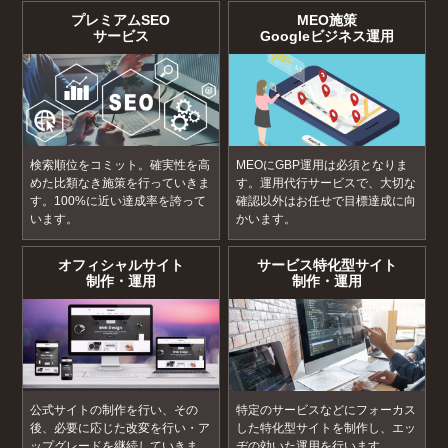
プレミアムSEO
MEO施策
サービス
Googleビジネス運用
検索順位をコミット。確実性を高
MEOにGBP運用は必須となりま
めた比類なき施策を行っていきま
す。運用代行サービスで、大切な
す。100%に近い達成率を誇って
確認以外はお任せで目標達成に向
います。
かいます。
オフィシャルサイト
サービス特化型サイト
制作・運用
制作・運用
公式サイトの制作を行い、その
特定のサービスなどにフォーカス
後、必要に応じた改変を行い・ア
した特化型サイトを制作し、エッ
ップグレードを継続していきま
ヂの効いた運用を行います。